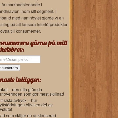
 är marknadsledande i
ndinavien inom sitt segment. I
band med namnbytet gjorde vi en
sning på att lansera interiörprodukter
lövträ till konsumenter.
enumerera gärna på mitt
hetsbrev:
naste inläggen:
aket – den ofta glömda
enoveringen som gör mest skillnad
tt sista avtryck – hur
lyttstädningen blivit en del av
vslutet
ad som skiljer en auktoriserad