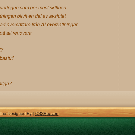
overingen som gör mest skillnad
ädningen blivit en del av avslutet
ad översättare från AI-översättningar
 på att renovera
t?
 bastu?
tliga?
ållna.Designed By |
CSSHeaven