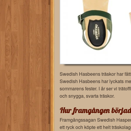
Swedish Hasbeens träskor har fått
Swedish Hasbeens har lyckats med 
sommarens fester. I år ser vi träto
och snygga, svarta träskor.
Hur framgången börjad
Framgångssagan Swedish Haspens s
ett ryck och köpte ett helt träskola