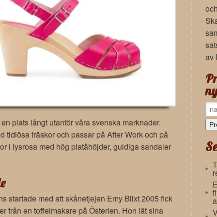
och
Ska
sam
sat
av 
Pr
ny
 en plats långt utanför våra svenska marknader.
tidlösa träskor och passar på After Work och på
Se
fflor i lysrosa med hög platåhöjder, guldiga sandaler
T
r
e
E
f
tartade med att skånetjejen Emy Blixt 2005 fick
a
ger från en toffelmakare på Österlen. Hon lät sina
V