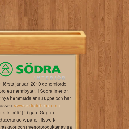
 första januari 2010 genomförde
ro ett namnbyte till Södra Interiör.
 nya hemmsida är nu uppe och har
ressen
www.sodrainterior.com
.
ra Interiör (tidigare Gapro)
ducerar golv, panel, listverk,
träskivor och interiörprodukter av trä