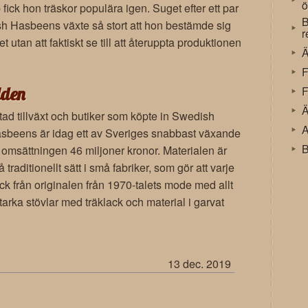
ö
ick hon träskor populära igen. Suget efter ett par
B
h Hasbeens växte så stort att hon bestämde sig
r
et utan att faktiskt se till att återuppta produktionen
Ä
F
lden
F
Ä
rtad tillväxt och butiker som köpte in Swedish
A
sbeens är idag ett av Sveriges snabbast växande
B
omsättningen 46 miljoner kronor. Materialen är
 traditionellt sätt i små fabriker, som gör att varje
ryck från originalen från 1970-talets mode med allt
gstarka stövlar med träklack och material i garvat
13 dec. 2019