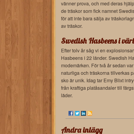
vänner prova, och med deras hjälp f
de träskor som fick namnet Swedis
för att inte bara sälja av träskorlagr
av träskor.
Swedish Hasbeens i vär
Efter tolv år såg vi en explosionsa
Hasbeens i 22 länder. Swedish Ha
modemärken. För två år sedan var 
naturliga och träskorna tillverkas på
sko är unik. Idag tar Emy Blixt int
från kraftiga platåsandaler till fär
läder.
Andra inlägg