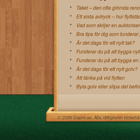
Taket – den ofta glömda ren
Ett sista avtryck – hur flyttst
Vad som skiljer en auktoriser
Bra tips för dig som funderar
Är det dags för ett nytt tak?
Funderar du på att bygga nyt
Funderar du på att bygga en
Är det dags för ett nytt golv?
Att tänka på vid flytten
Byta golv eller slipa det befin
© 2026 Gapro.se. Alla rättigheter förbeh