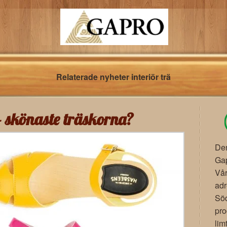
Relaterade nyheter interiör trä
 skönaste träskorna?
Den
Gap
Vår
ad
Söd
pro
lim