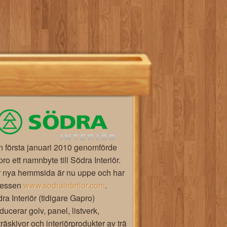
 första januari 2010 genomförde
ro ett namnbyte till Södra Interiör.
 nya hemmsida är nu uppe och har
ressen
www.sodrainterior.com
.
ra Interiör (tidigare Gapro)
ducerar golv, panel, listverk,
träskivor och interiörprodukter av trä