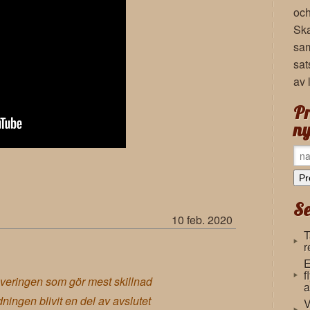
och
Ska
sam
sat
av 
Pr
ny
Se
10 feb. 2020
T
r
E
f
overingen som gör mest skillnad
a
ädningen blivit en del av avslutet
V