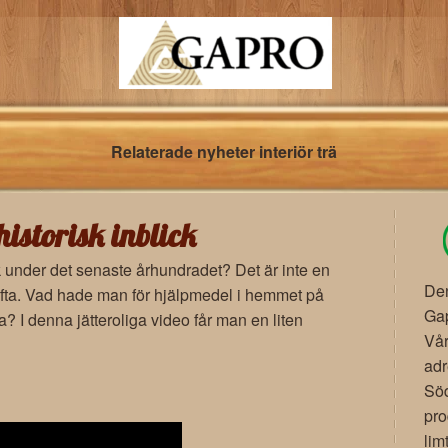
Relaterade nyheter interiör trä
istorisk inblick
 under det senaste århundradet? Det är inte en
Den
 ofta. Vad hade man för hjälpmedel i hemmet på
Gap
? I denna jätteroliga video får man en liten
Vår
ad
Söd
pro
lim