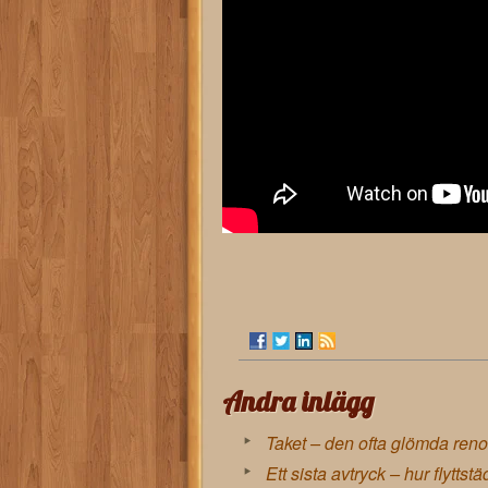
Andra inlägg
Taket – den ofta glömda ren
Ett sista avtryck – hur flyttst