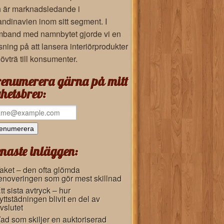
 är marknadsledande i
ndinavien inom sitt segment. I
band med namnbytet gjorde vi en
sning på att lansera interiörprodukter
lövträ till konsumenter.
enumerera gärna på mitt
hetsbrev:
naste inläggen:
aket – den ofta glömda
enoveringen som gör mest skillnad
tt sista avtryck – hur
lyttstädningen blivit en del av
vslutet
ad som skiljer en auktoriserad