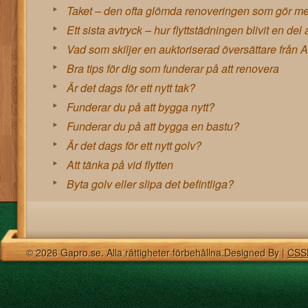
Taket – den ofta glömda renoveringen som gör mes
Ett sista avtryck – hur flyttstädningen blivit en del 
Vad som skiljer en auktoriserad översättare från A
Bra tips för dig som funderar på att renovera
Är det dags för ett nytt tak?
Funderar du på att bygga nytt?
Funderar du på att bygga en bastu?
Är det dags för ett nytt golv?
Att tänka på vid flytten
Byta golv eller slipa det befintliga?
© 2026 Gapro.se. Alla rättigheter förbehållna.Designed By |
CSS