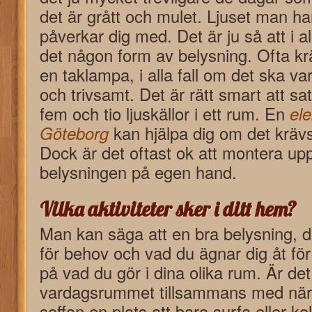
det är grått och mulet. Ljuset man har
påverkar dig med. Det är ju så att i 
det någon form av belysning. Ofta k
en taklampa, i alla fall om det ska va
och trivsamt. Det är rätt smart att sa
fem och tio ljuskällor i ett rum. En
ele
Göteborg
kan hjälpa dig om det krävs 
Dock är det oftast ok att montera u
belysningen på egen hand.
Vilka aktiviteter sker i ditt hem?
Man kan säga att en bra belysning, d
för behov och vad du ägnar dig åt för
på vad du gör i dina olika rum. Är det 
vardagsrummet tillsammans med nära
soffan en plats att bara surfa eller ko