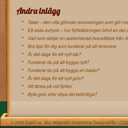
Andra inlägg
Taket – den ofta glömda renoveringen som gör mes
Ett sista avtryck – hur flyttstädningen blivit en del 
Vad som skiljer en auktoriserad översättare från A
Bra tips för dig som funderar på att renovera
Är det dags för ett nytt tak?
Funderar du på att bygga nytt?
Funderar du på att bygga en bastu?
Är det dags för ett nytt golv?
Att tänka på vid flytten
Byta golv eller slipa det befintliga?
© 2026 Gapro.se. Alla rättigheter förbehållna.Designed By |
CSS