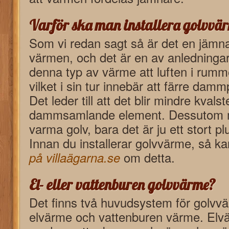
Varför ska man installera golvvä
Som vi redan sagt så är det en jämna
värmen, och det är en av anledninga
denna typ av värme att luften i rumme
vilket i sin tur innebär att färre dammp
Det leder till att det blir mindre kvals
dammsamlande element. Dessutom må
varma golv, bara det är ju ett stort pl
Innan du installerar golvvärme, så k
på villaägarna.se
om detta.
El- eller vattenburen golvvärme?
Det finns två huvudsystem för golvv
elvärme och vattenburen värme. Elvä