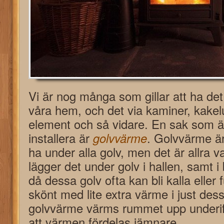
Vi är nog många som gillar att ha det
våra hem, och det via kaminer, kakel
element och så vidare. En sak som är
installera är
golvvärme
. Golvvärme är
ha under alla golv, men det är allra v
lägger det under golv i hallen, samt 
då dessa golv ofta kan bli kalla eller 
skönt med lite extra värme i just des
golvvärme värms rummet upp underif
att värmen fördelas jämnare.