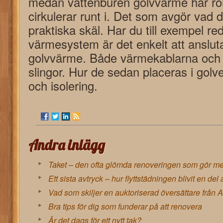
medan vattenburen golvvärme har rör
cirkulerar runt i. Det som avgör vad 
praktiska skäl. Har du till exempel re
värmesystem är det enkelt att anslut
golvvärme. Både värmekablarna och v
slingor. Hur de sedan placeras i golv
och isolering.
Andra inlägg
Taket – den ofta glömda renoveringen som gör mes
Ett sista avtryck – hur flyttstädningen blivit en del 
Vad som skiljer en auktoriserad översättare från A
Bra tips för dig som funderar på att renovera
Är det dags för ett nytt tak?