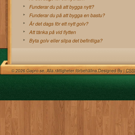
Funderar du på att bygga nytt?
Funderar du på att bygga en bastu?
Är det dags för ett nytt golv?
Att tänka på vid flytten
Byta golv eller slipa det befintliga?
© 2026 Gapro.se. Alla rättigheter förbehållna.Designed By |
CSS