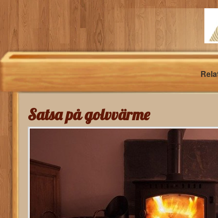
Rela
Satsa på golvvärme